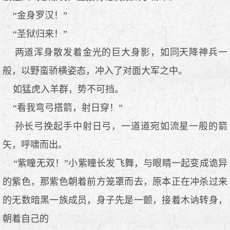
“金身罗汉！”
“圣狱归来！”
两道浑身散发着金光的巨大身影，如同天降神兵一
般，以野蛮骄横姿态，冲入了对面大军之中。
如猛虎入羊群，势不可挡。
“看我弯弓搭箭，射日穿！”
孙长弓挽起手中射日弓，一道道宛如流星一般的箭
矢，呼啸而出。
“紫瞳无双！”小紫瞳长发飞舞，与眼睛一起变成诡异
的紫色，那紫色朝着前方笼罩而去，原本正在冲杀过来
的无数暗黑一族成员，身子先是一颤，接着木讷转身，
朝着自己的