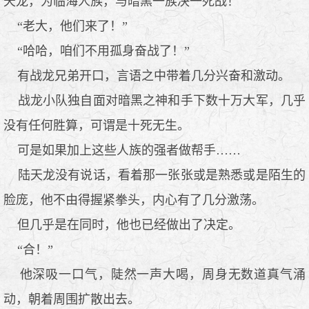
天龙，为临海人族，与暗黑一族决一死战！
“老大，他们来了！”
“哈哈，咱们不用孤身奋战了！”
有战龙兄弟开口，言语之中带着几分兴奋和激动。
战龙小队独自面对暗黑之神和手下数十万大军，几乎
没有任何胜算，可谓是十死无生。
可是如果加上这些人族的强者做帮手……
陆天龙没有说话，看着那一张张或是熟悉或是陌生的
脸庞，他不由得握紧拳头，内心有了几分激荡。
但几乎是在同时，他也已经做出了决定。
“合！”
他深吸一口气，陡然一声大喝，周身无数道真气涌
动，朝着周围扩散出去。