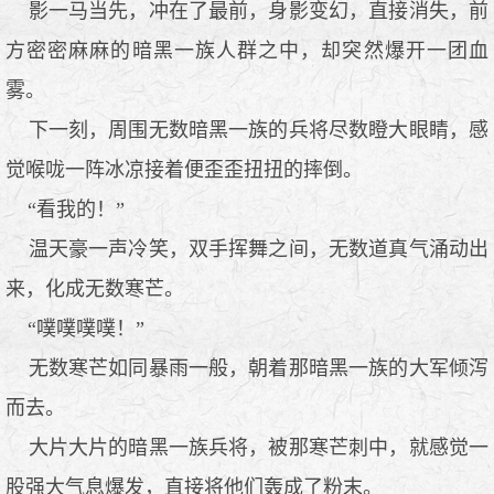
影一马当先，冲在了最前，身影变幻，直接消失，前
方密密麻麻的暗黑一族人群之中，却突然爆开一团血
雾。
下一刻，周围无数暗黑一族的兵将尽数瞪大眼睛，感
觉喉咙一阵冰凉接着便歪歪扭扭的摔倒。
“看我的！”
温天豪一声冷笑，双手挥舞之间，无数道真气涌动出
来，化成无数寒芒。
“噗噗噗噗！”
无数寒芒如同暴雨一般，朝着那暗黑一族的大军倾泻
而去。
大片大片的暗黑一族兵将，被那寒芒刺中，就感觉一
股强大气息爆发，直接将他们轰成了粉末。