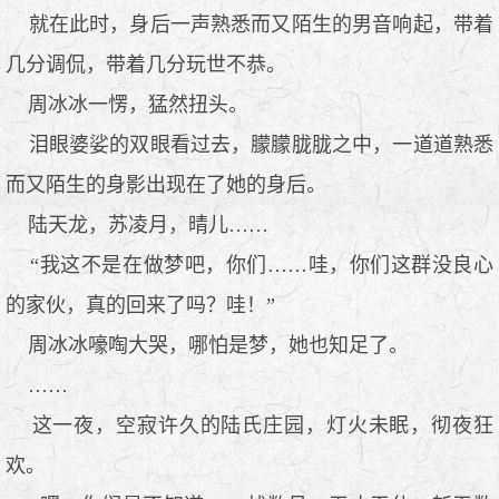
就在此时，身后一声熟悉而又陌生的男音响起，带着
几分调侃，带着几分玩世不恭。
周冰冰一愣，猛然扭头。
泪眼婆娑的双眼看过去，朦朦胧胧之中，一道道熟悉
而又陌生的身影出现在了她的身后。
陆天龙，苏凌月，晴儿……
“我这不是在做梦吧，你们……哇，你们这群没良心
的家伙，真的回来了吗？哇！”
周冰冰嚎啕大哭，哪怕是梦，她也知足了。
……
这一夜，空寂许久的陆氏庄园，灯火未眠，彻夜狂
欢。