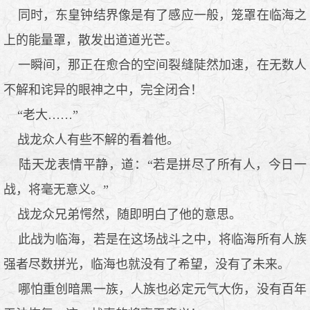
同时，东皇钟结界像是有了感应一般，笼罩在临海之
上的能量罩，散发出道道光芒。
一瞬间，那正在愈合的空间裂缝陡然加速，在无数人
不解和诧异的眼神之中，完全闭合！
“老大……”
战龙众人有些不解的看着他。
陆天龙表情平静，道：“若是拼尽了所有人，今日一
战，将毫无意义。”
战龙众兄弟愕然，随即明白了他的意思。
此战为临海，若是在这场战斗之中，将临海所有人族
强者尽数拼光，临海也就没有了希望，没有了未来。
哪怕重创暗黑一族，人族也必定元气大伤，没有百年