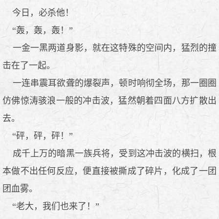
今日，必杀他！
“轰，轰，轰！”
一金一黑两道身影，就在这特殊的空间内，猛烈的撞
击在了一起。
一连串震耳欲聋的爆裂声，顿时响彻全场，那一圈圈
仿佛惊涛骇浪一般的冲击波，猛然朝着四面八方扩散出
去。
“砰，砰，砰！”
成千上万的暗黑一族兵将，受到这冲击波的横扫，根
本做不出任何反应，便直接被撕成了碎片，化成了一团
团血雾。
“老大，我们也来了！”