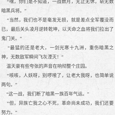
“嘿，你们是不知道，一战数月，无止无休，斩无数
暗黑兵将。”
“当然，我们也不是毫发无损，就是差点全军覆没而
已，最后关头凌月逆转乾坤，以天命之血将我们拉出了
鬼门关。”
“最猛的还是老大，一剑光寒十九洲，重伤暗黑之
神，无数敌军瞬间飞灰湮灭！”
温天豪有些夸张的声音在响彻整个庄园。
“咳咳，人妖呀，别啰嗦了，让老大我呀，也简单说
两句。”
“这一战，我们断了暗黑一族百年气运。”
“但，异族亡我之心不死，革命尚未成功，我们还要
努力。”