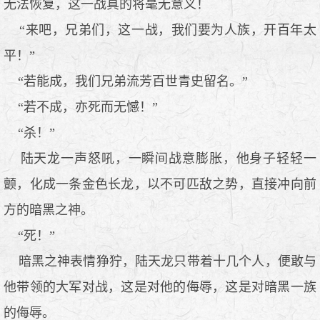
无法恢复，这一战真的将毫无意义！
“来吧，兄弟们，这一战，我们要为人族，开百年太
平！”
“若能成，我们兄弟流芳百世青史留名。”
“若不成，亦死而无憾！”
“杀！”
陆天龙一声怒吼，一瞬间战意膨胀，他身子轻轻一
颤，化成一条金色长龙，以不可匹敌之势，直接冲向前
方的暗黑之神。
“死！”
暗黑之神表情狰狞，陆天龙只带着十几个人，便敢与
他带领的大军对战，这是对他的侮辱，这是对暗黑一族
的侮辱。