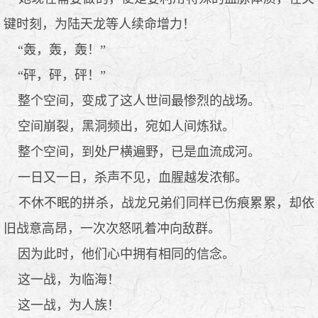
键时刻，为陆天龙等人续命增力！
“轰，轰，轰！”
“砰，砰，砰！”
整个空间，变成了这人世间最惨烈的战场。
空间崩裂，黑洞频出，宛如人间炼狱。
整个空间，到处尸横遍野，已是血流成河。
一日又一日，杀声不见，血腥越发浓郁。
不休不眠的拼杀，战龙兄弟们同样已伤痕累累，却依
旧战意高昂，一次次怒吼着冲向敌群。
因为此时，他们心中拥有相同的信念。
这一战，为临海！
这一战，为人族！