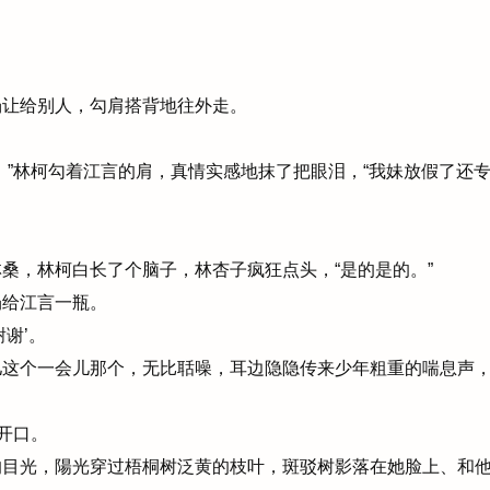
让给别人，勾肩搭背地往外走。
”林柯勾着江言的肩，真情实感地抹了把眼泪，“我妹放假了还
，林柯白长了个脑子，林杏子疯狂点头，“是的是的。”
给江言一瓶。
谢’。
这个一会儿那个，无比聒噪，耳边隐隐传来少年粗重的喘息声，
。
开口。
目光，陽光穿过梧桐树泛黄的枝叶，斑驳树影落在她脸上、和他