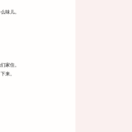
什么味儿。
她们家住。
留下来。