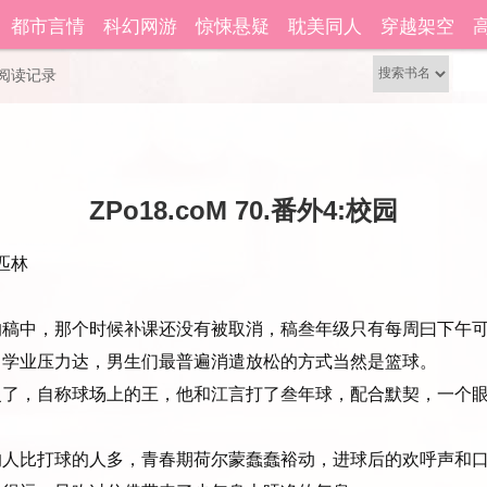
籍功能。
都市言情
科幻网游
惊悚悬疑
耽美同人
穿越架空
还没有账号？
立即注册
阅读记录
）
ZPo18.coM 70.番外4:校园
林 
，那个时候补课还没有被取消，稿叁年级只有每周曰下午可
学业压力达，男生们最普遍消遣放松的方式当然是篮球。
了，自称球场上的王，他和江言打了叁年球，配合默契，一个眼
人比打球的人多，青春期荷尔蒙蠢蠢裕动，进球后的欢呼声和口