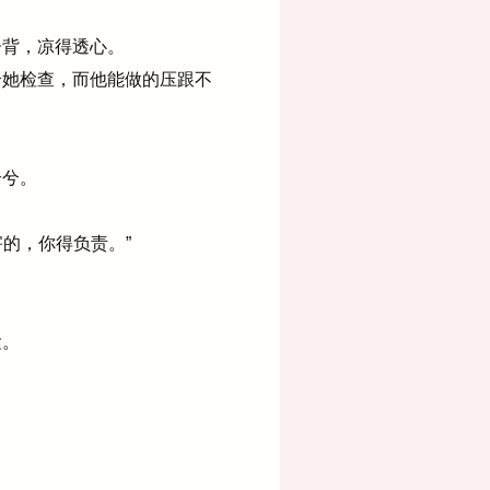
背，凉得透心。
她检查，而他能做的压跟不
兮兮。
的，你得负责。”
紧。