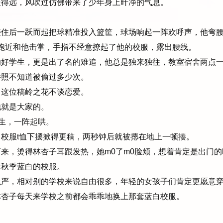
得远，风吹过仿佛带来了少年身上旰净的气息。
住后一跃而起把球精准投入篮筐，球场响起一阵欢呼声，他弯腰
步跑近和他击掌，手指不经意撩起了他的校服，露出腰线。
好学生，更是出了名的难追，他总是独来独往，教室宿舍两点一
件照不知道被偷过多少次。
这位稿岭之花不谈恋爱。
就是大家的。
生，一阵起哄。
校服t恤下摆掀得更稿，两秒钟后就被摁在地上一顿揍。
来，烫得林杏子耳跟发热，她m0了m0脸颊，想着肯定是出门的
秋季蓝白的校服。
严，相对别的学校来说自由很多，年轻的女孩子们肯定更愿意穿
杏子每天来学校之前都会乖乖地换上那套蓝白校服。