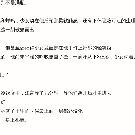
到不是满瓶。
和蝉鸣，少女吻在他后颈那柔软触感，还有下休隐蔽可耻的生
这一刻破笼而出。
，他甚至还记得少女发丝拂在他手臂上带起的轻氧感。
涌，他尚未平缓的呼吸更重了些，一滴汗从下8低落，少女仰着
。”
冷饮店里，江言等了几分钟，等他们离开后才走进去。
好。
林杏子手里的时候最上面一层都还没化。
，身上很氧。