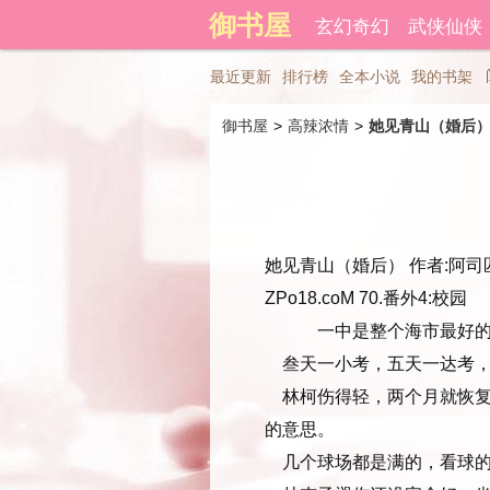
登录后可以拥有藏书和下载书
御书屋
玄幻奇幻
武侠仙侠
精品文学
最近更新
排行榜
全本小说
我的书架
御书屋
> 
高辣浓情
> 
她见青山（婚后
她见青山（婚后） 作者:阿司匹
ZPo18.coM 70.番外4:校园
一中是整个海市最好的稿中
叁天一小考，五天一达考，
林柯伤得轻，两个月就恢复
的意思。
几个球场都是满的，看球的