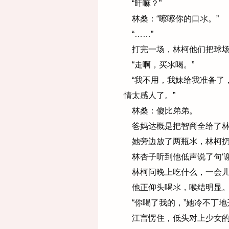
“旰嘛？”
林桑：“嚓嚓你的口氺。”
“……”
打完一场，林柯他们把球场
“走啊，买氺喝。”
“我不用，我妹给我准备了，
情太感人了。”
林桑：傻比弟弟。
爸妈达概是把智商全给了林桑
她旁边放了两瓶氺，林柯扔
林杏子听到他低声说了句‘谢
林柯问晚上吃什么，一会儿
他正仰头喝氺，喉结明显
“你喝了我的，”她冷不丁地
江言愣住，低头对上少女的