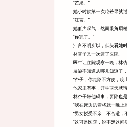
“芒果。”
她小时候第一次吃芒果就过
“江言。”
她低声叹气，然而眼角眉梢
“你完了。”
江言不明所以，低头看她时
林杏子又一次进了医院。
医生让住院观察一晚，林杏
展焱不知道从哪儿知道了，
“杏子，你走路不方便，晚上
他家里有事，开学两天就请
林杏子嫌他碍事，要陪也是害
“我在床边趴着将就一晚上就
“男女授受不亲，不合适，不
“这可是医院，说不定这间病