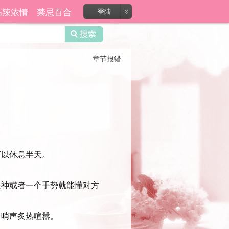
高辣浓情
禁忌百合
登陆
章节报错
以休息半天。
神或者一个手势就能懂对方
哨声炙热喧嚣。