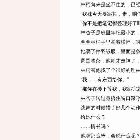
林柯向来是坐不住的，已经
“我妹今天要跳舞，走，咱们
“你不是把笔记都整理好了吗
林杏子是班里年纪最小的，
明明林柯手里举着横幅，叫
她裹了件羽绒服，里面是条
周围嘈杂，他刚才走神了，
林柯替他找了个很好的理由
“我……有东西给你。”
“那你在楼下等我，我跳完就
林杏子转过身捂住詾口深呼
跳舞的时候错了好几个动作
给她什么？
……情书吗？
他嘴那么笨，会说什么呢