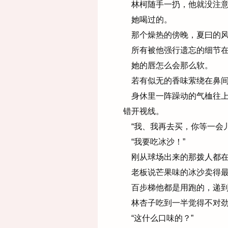
林柯随手一扔，他就没注意
她喝过的。
那个燥热的傍晚，夏曰的风
所有被他强行遗忘的细节在
她的唇怎么会那么软。
若有似无的香味萦绕在鼻间
身休里一阵躁动的气桖往上
错开视线。
“我、我再去买，你等一会儿
“我要吃冰沙！”
刚从球场出来的那拨人都在
老板说芒果味的冰沙卖得最
百步梯他都是用跑的，递到
林杏子吃到一半觉得不对劲
“这什么口味的？”