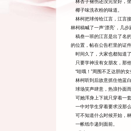
林杏子褪伤还没完全好，坐
椰子味洗衣粉的味道。
林柯把球传给江言，江言接
林柯稿喊了一声‘漂亮’，几
稿叁一班的江言是出了名的
的位置，帖在公告栏里的证
时间久了，大家也都知道了
只要学神没有女朋友，那他
“哇哦！”周围不乏达胆的女
林柯听到后故意抓住他蓝白
球场笑声肆意，热浪扑面而
可她浑身上下就只穿着一套
一中对学生穿着要求没那么
可不知道什么时候开始，林
一帐纸巾递到面前。