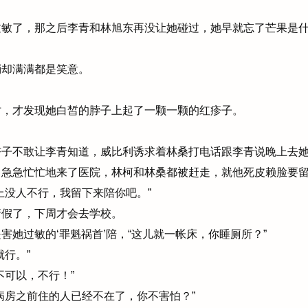
敏了，那之后李青和林旭东再没让她碰过，她早就忘了芒果是
却满满都是笑意。
，才发现她白皙的脖子上起了一颗一颗的红疹子。
子不敢让李青知道，威比利诱求着林桑打电话跟李青说晚上去
急急忙忙地来了医院，林柯和林桑都被赶走，就他死皮赖脸要
没人不行，我留下来陪你吧。”
假了，下周才会去学校。
她过敏的‘罪魁祸首’陪，“这儿就一帐床，你睡厕所？”
行。”
可以，不行！”
房之前住的人已经不在了，你不害怕？”