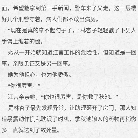
面，希望能拿到第一手新闻，警车来了又走，这一层楼
好几个刑警守着，病人们都不敢出病房。
“现在是真的拿不起勺子了，”林杏子轻轻戳了下男人
手臂上缠着的绷。
她从一开始就知道江言工作的危险性，但知道是一回
事，亲眼见证又是另一回事。
她为他担心，也为他骄傲。
“你很厉害。”
江言亲亲她，“你也很厉害，是你救了秋池。”
是林杏子最先发现异常，让助理砸开了房门，那人知
道暴露动作慌乱耽误了时机，季秋池输入的药物再稍微
多一点就达到了致死量。