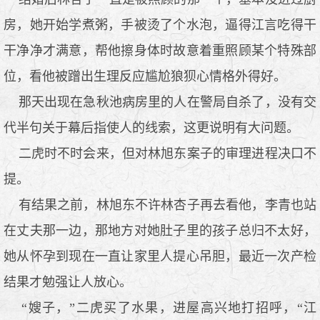
房，她开始学煮粥，手被烫了个水泡，逼得江言吃得干
干净净才满意，帮他擦身体时故意着重照顾某个特殊部
位，看他被蹭出生理反应尴尬狼狈心情格外得好。
那天出现在急秋池病房里的人在警局自杀了，没有交
代半句关于幕后指使人的线索，这更说明有大问题。
二虎时不时会来，但对林旭东案子的审理进程决口不
提。
有结果之前，林旭东不许林杏子再去看他，李青也站
在丈夫那一边，那地方对她肚子里的孩子总归不太好，
她从怀孕到现在一直让家里人提心吊胆，最近一次产检
结果才勉强让人放心。
“嫂子，”二虎买了水果，进屋高兴地打招呼，“江