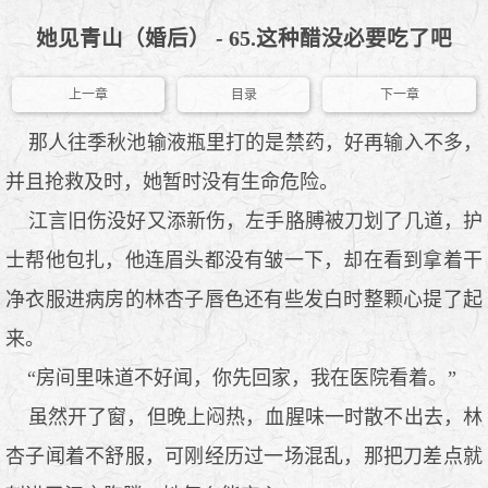
她见青山（婚后） - 65.这种醋没必要吃了吧
上一章
目录
下一章
那人往季秋池输液瓶里打的是禁药，好再输入不多，
并且抢救及时，她暂时没有生命危险。
江言旧伤没好又添新伤，左手胳膊被刀划了几道，护
士帮他包扎，他连眉头都没有皱一下，却在看到拿着干
净衣服进病房的林杏子唇色还有些发白时整颗心提了起
来。
“房间里味道不好闻，你先回家，我在医院看着。”
虽然开了窗，但晚上闷热，血腥味一时散不出去，林
杏子闻着不舒服，可刚经历过一场混乱，那把刀差点就