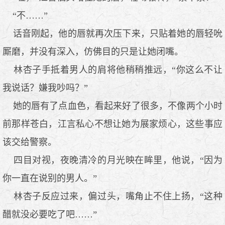
“不……”
话音刚起，他的唇就再次压下来，只贴着她的唇轻吮
厮磨，并没有深入，仿佛目的只是让她闭嘴。
林杏子手抵着男人的肩将他稍稍推远，“你这么不让
我说话？嫌我吵吗？”
她的唇有了点血色，看起来好了很多，不像两个小时
前那样苍白，江言私心不想让她为展家烦心，这些事应
该交给警察。
四目对视，夜晚清冷的月光映在眸里，他说，“因为
你一直在说别的男人。”
林杏子反应过来，偏过头，嘴角止不住上扬，“这种
醋就没必要吃了吧……”