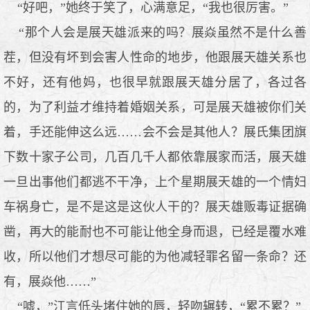
“好吧，”她终于笑了，心满意足，“我也很厉害。”
“那个人会是展天雄派来的吗？展焱虽然不是什么善
茬，但没有坏到会害人性命的地步，他跟展天雄关系也
不好，还有他妈，也很早就跟展天雄分居了，各过各
的，为了利益才维持着婚姻关系，可是展天雄被你们关
着，手还能伸这么远……会不会是其他人？展氏集团旗
下数十家子公司，几百几千人都依靠展家而活，展天雄
一旦出事他们都逃不干净，上个星期展天雄的一个情妇
车祸身亡，是不是这是这伙人干的？展天雄贩毒证据确
凿，再大的能耐也不可能让他全身而退，已经是覆水难
收，所以他们才想尽可能的为他减轻罪名留一条命？还
有，展焱他……”
“嘘，”江言低头堵住她的唇，轻吻辗转，“累不累？”