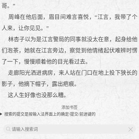
哥。”
周峰在他后面，眉目间难言喜悦，“江言，我带了个
人来，让你见见。”
林杏子以为是江言警局的同事就没太在意，起身给他
们泡茶，她就在江言旁边，察觉到他情绪起伏难辨时愣
了一下，慢慢顺着他的目光看过去。
走廊阳光洒进病房，来人站在门口在地上投下狭长的
影子，他摘下帽子，露出疤痕。
这人生好像也没那么糟。
添加书签
搜索的提交是按输入法界面上的确定/提交/前进键的
X