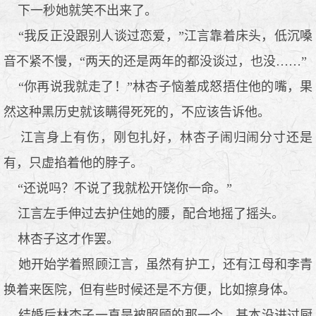
下一秒她就笑不出来了。
“我反正没跟别人谈过恋爱，”江言靠着床头，低沉嗓
音不紧不慢，“两天的还是两年的都没谈过，也没……”
“你再说我就走了！”林杏子恼羞成怒捂住他的嘴，果
然这种黑历史就该瞒得死死的，不应该告诉他。
江言身上有伤，刚包扎好，林杏子闹归闹分寸还是
有，只虚掐着他的脖子。
“还说吗？不说了我就松开饶你一命。”
江言左手伸过去护住她的腰，配合地摇了摇头。
林杏子这才作罢。
她开始学着照顾江言，虽然有护工，还有江母和李青
换着来医院，但有些时候还是不方便，比如擦身体。
结婚后林杏子一直是被照顾的那一个，基本没进过厨