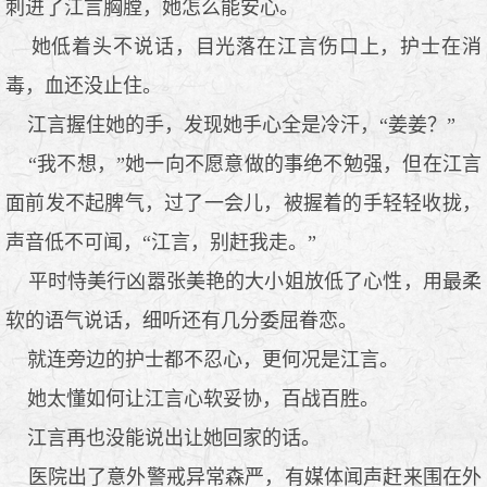
刺进了江言胸膛，她怎么能安心。
她低着头不说话，目光落在江言伤口上，护士在消
毒，血还没止住。
江言握住她的手，发现她手心全是冷汗，“姜姜？”
“我不想，”她一向不愿意做的事绝不勉强，但在江言
面前发不起脾气，过了一会儿，被握着的手轻轻收拢，
声音低不可闻，“江言，别赶我走。”
平时恃美行凶嚣张美艳的大小姐放低了心性，用最柔
软的语气说话，细听还有几分委屈眷恋。
就连旁边的护士都不忍心，更何况是江言。
她太懂如何让江言心软妥协，百战百胜。
江言再也没能说出让她回家的话。
医院出了意外警戒异常森严，有媒体闻声赶来围在外