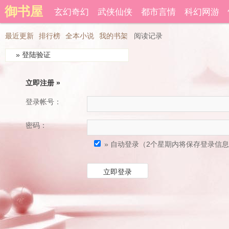
御书屋
登录后可以拥有藏书和下载书籍功能。
玄幻奇幻
武侠仙侠
都市言情
科幻网游
还
精品文学
最近更新
排行榜
全本小说
我的书架
阅读记录
» 登陆验证
立即注册 »
登录帐号：
密码：
» 自动登录（2个星期内将保存登录信